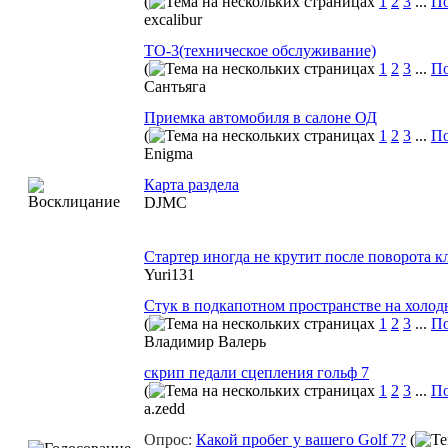
(
1
2
3
...
По
excalibur
ТО-3(техническое обслуживание)
(
1
2
3
...
По
Сантьяга
Приемка автомобиля в салоне ОД
(
1
2
3
...
По
Enigma
Карта раздела
DJMC
Стартер иногда не крутит после поворота к
Yuri131
Стук в подкапотном пространстве на холодн
(
1
2
3
...
По
Владимир Валерь
скрип педали сцепления гольф 7
(
1
2
3
...
По
a.zedd
Опрос:
Какой пробег у вашего Golf 7?
(