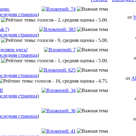
ации.
следняя страница
)
от
N
ьф 7)
следняя страница
)
еляем здесь!
следняя страница
)
следняя страница
)
от
A
II
следняя страница
)
следняя страница
)