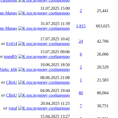
carisgood
31.07.2025
15:00
2
25,441
ato Mango
31.07.2025
11:39
1,815
663,025
ato Mango
17.07.2025
10:42
24
42,706
от
Ev614
15.07.2025
09:06
6
26,066
от
teamRS
19.06.2025
18:50
2
20,529
Aleks_k66
08.06.2025
21:08
1
21,583
от
CBoU
04.06.2025
19:44
80
80,064
от
CBoU
20.04.2025
11:25
7
30,751
от
yuraf
15.04.2025
13:27