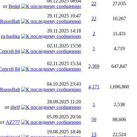
08.12.2025
08:04
22
27,035
от
Bedal
29.11.2025
10:47
22
10,267
RussoBalt
20.11.2025
14:18
2
11,431
т
ru-bashka
02.11.2025
15:58
1
4,719
Сергей 84
02.11.2025
15:34
2,369
647,847
Сергей 84
04.10.2025
23:43
4,171
1,696,860
RussoBalt
28.09.2025
11:20
1
2,538
от
sheff
05.09.2025
20:56
59
88,606
от
AZ777
19.08.2025
18:46
13
22,524