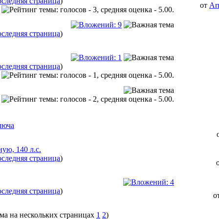
следняя страница
)
от
Ar
следняя страница
)
следняя страница
)
люча
ую, 140 л.с.
следняя страница
)
следняя страница
)
о
1
2
)