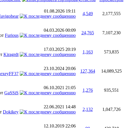
01.08.2026
19:11
4,549
2,177,555
avigobear
04.03.2026
00:09
24,765
7,107,230
от
Furious
17.03.2025
20:19
1,163
573,835
от
Kiragrdt
23.10.2024
20:06
127,364
14,089,525
lexeyFF37
06.10.2021
21:05
1,276
935,551
от
GaSSiS
22.06.2021
14:48
2,132
1,047,726
от
Dokikey
12.10.2019
22:06