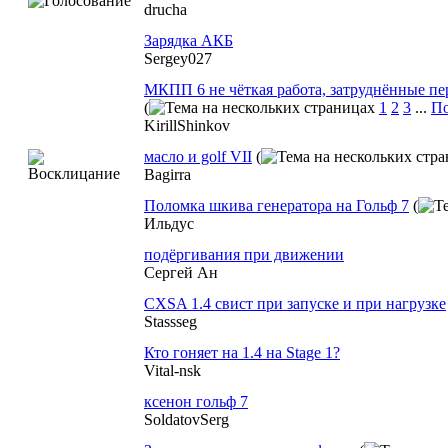
drucha
Зарядка АКБ
Sergey027
МКПП 6 не чёткая работа, затруднённые пе
(
1
2
3
...
По
KirillShinkov
масло и golf VII
(
Bagirra
Поломка шкива генератора на Гольф 7
(
Ильдус
подёргивания при движении
Сергей Ан
CXSA 1.4 свист при запуске и при нагрузке
Stassseg
Кто гоняет на 1.4 на Stage 1?
Vital-nsk
ксенон гольф 7
SoldatovSerg