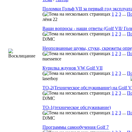
Поломки Гольф VII за первый год эксплуат
(
1
2
3
...
По
лёня 22
Ваши вопросы - наши ответы (Golf VII/ Гол
(
1
2
3
...
По
DJMC
Неопознанные шумы, стуки, скрежеты опред
(
1
2
3
...
По
nuessence
Курилка ждунов VW Golf VII
(
1
2
3
...
По
laserboy
ТО-2(Техническое обслуживание) на Golf V
(
1
2
3
...
По
DJMC
ТО-1(техническое обслуживание)
(
1
2
3
...
По
DJMC
Программы самообучения Golf 7