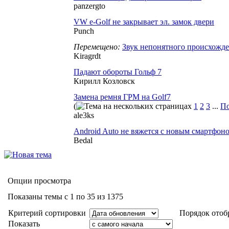
panzergto
VW e-Golf не закрывает эл. замок двери
Punch
Перемещено:
Звук непонятного происхожде
Kiragrdt
Падают обороты Гольф 7
Кирилл Козловск
Замена ремня ГРМ на Golf7
(
1
2
3
...
По
ale3ks
Android Auto не вяжется с новым смартфон
Bedal
Опции просмотра
Показаны темы с 1 по 35 из 1375
Критерий сортировки
Порядок отоб
Показать