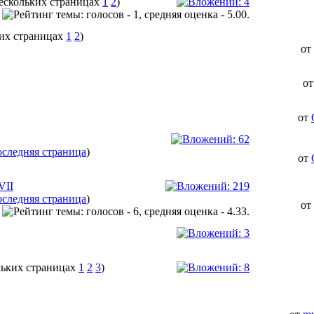
1
2
)
1
2
)
от
о
от
следняя страница
)
от
VII
следняя страница
)
от
1
2
3
)