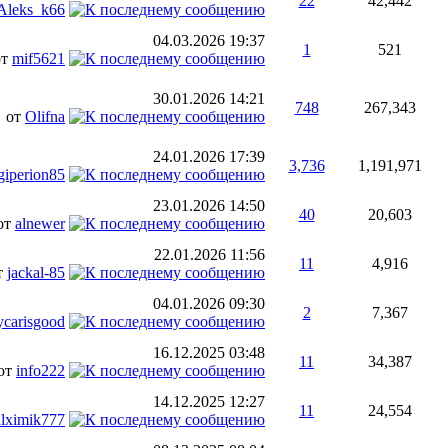
22
42,442
Aleks_k66
04.03.2026
19:37
1
521
от
mif5621
30.01.2026
14:21
748
267,343
от
Olifna
24.01.2026
17:39
3,736
1,191,971
giperion85
23.01.2026
14:50
40
20,603
от
alnewer
22.01.2026
11:56
11
4,916
т
jackal-85
04.01.2026
09:30
2
7,367
carisgood
16.12.2025
03:48
11
34,387
от
info222
14.12.2025
12:27
11
24,554
alximik777