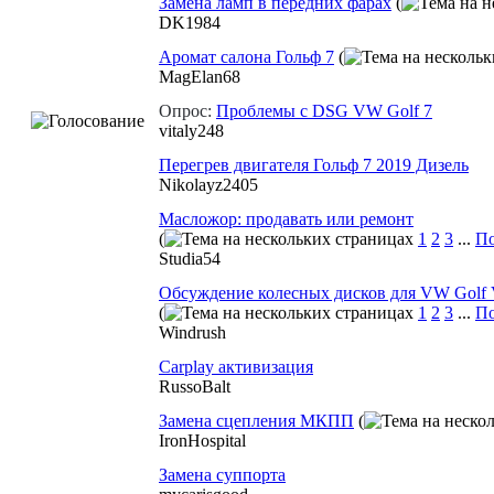
Замена ламп в передних фарах
(
DK1984
Аромат салона Гольф 7
(
MagElan68
Опрос:
Проблемы с DSG VW Golf 7
vitaly248
Перегрев двигателя Гольф 7 2019 Дизель
Nikolayz2405
Масложор: продавать или ремонт
(
1
2
3
...
По
Studia54
Обсуждение колесных дисков для VW Golf 
(
1
2
3
...
По
Windrush
Carplay активизация
RussoBalt
Замена сцепления МКПП
(
IronHospital
Замена суппорта