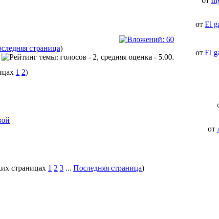
от
my
от
El g
следняя страница
)
от
El g
1
2
)
вой
от
1
2
3
...
Последняя страница
)