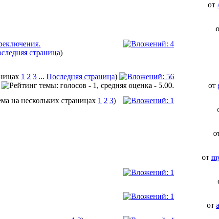
от
реключения.
следняя страница
)
1
2
3
...
Последняя страница
)
от
1
2
3
)
о
от
my
от