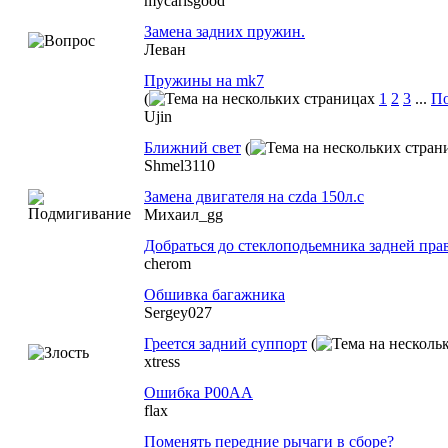
mycarisgood
Замена задних пружин.
Леван
Пружины на mk7
(
1
2
3
...
По
Ujin
Ближний свет
(
Shmel3110
Замена двигателя на czda 150л.с
Михаил_gg
Добраться до стеклоподьемника задней пра
cherom
Обшивка багажника
Sergey027
Греется задний суппорт
(
xtress
Ошибка P00AA
flax
Поменять передние рычаги в сборе?