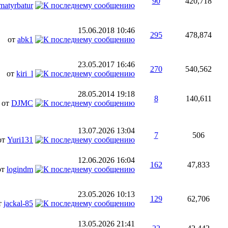
90
420,718
matyrbatur
15.06.2018
10:46
295
478,874
от
abk1
23.05.2017
16:46
270
540,562
от
kiri_l
28.05.2014
19:18
8
140,611
от
DJMC
13.07.2026
13:04
7
506
от
Yuri131
12.06.2026
16:04
162
47,833
от
logindm
23.05.2026
10:13
129
62,706
т
jackal-85
13.05.2026
21:41