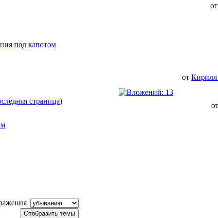
о
ния под капотом
от
Кирилл
следняя страница
)
о
ом
ражения