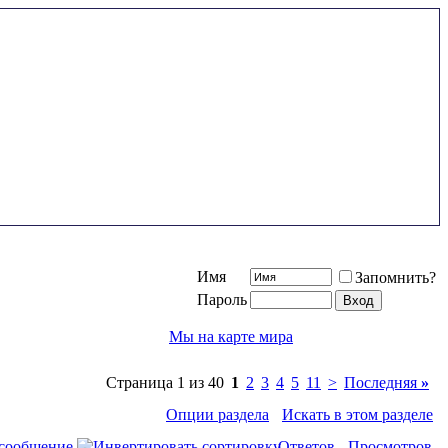
Имя
Запомнить?
Пароль
Мы на карте мира
Страница 1 из 40
1
2
3
4
5
11
>
Последняя
»
Опции раздела
Искать в этом разделе
 сообщение
Ответов
Просмотров