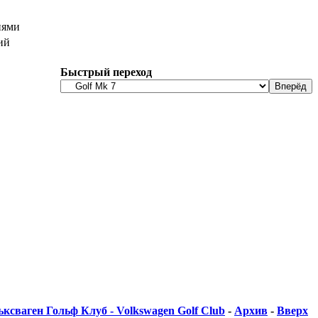
иями
ий
Быстрый переход
ксваген Гольф Клуб - Volkswagen Golf Club
-
Архив
-
Вверх