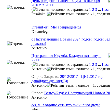
День рождения нашего клуба 14 октября
2016г. в 20:00.
(
1
2
3
...
Посл
Pes4inka
DreamFest! Мы возвращаемся
Dream4eg
с Наступающим Новым 2024 годом, годом Зе
дракона!
Aнтонио
Центральная Клумба. Каждую пятницу, в
22:00.
(
1
2
3
...
Посл
Aнтонио
Опрос:
Закрыто:
29\12\2017 - ЦК! 2017 год
давайдосвидания))))))
Aнтонио
Опрос:
Гольф-Клуб с Наступающий Новым 20
Aнтонио
с-з, м. Ховрино есть кто mk6 united grey?
teho