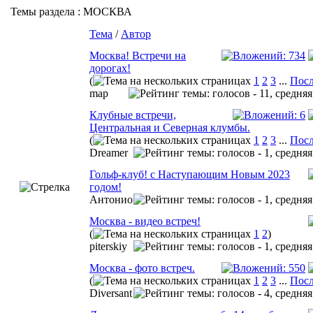
Темы раздела
: МОСКВА
Тема
/
Автор
Москва! Встречи на
дорогах!
(
1
2
3
...
Посл
map
Клубные встречи,
Центральная и Северная клумбы.
(
1
2
3
...
Посл
Dreamer
Гольф-клуб! с Наступающим Новым 2023
годом!
Aнтонио
Москва - видео встреч!
(
1
2
)
piterskiy
Москва - фото встреч.
(
1
2
3
...
Посл
Diversant