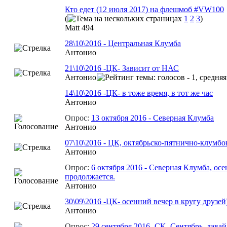
Кто едет (12 июля 2017) на флешмоб #VW100
(
1
2
3
)
Matt 494
28\10\2016 - Центральная Клумба
Aнтонио
21\10\2016 -ЦК- Зависит от НАС
Aнтонио
14\10\2016 -ЦК- в тоже время, в тот же час
Aнтонио
Опрос:
13 октября 2016 - Северная Клумба
Aнтонио
07\10\2016 - ЦК, октябрьско-пятнично-клумбо
Aнтонио
Опрос:
6 октября 2016 - Северная Клумба, осе
продолжается.
Aнтонио
30\09\2016 -ЦК- осенний вечер в кругу друзей
Aнтонио
Опрос:
29 сентября 2016 -СК- Сентябрь, давай