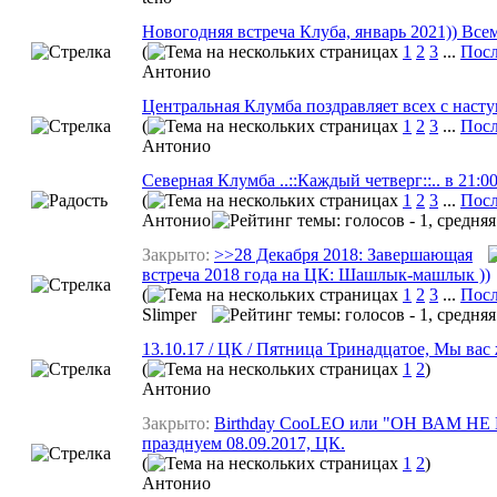
Новогодняя встреча Клуба, январь 2021)) Всем
(
1
2
3
...
Посл
Aнтонио
Центральная Клумба поздравляет всех с нас
(
1
2
3
...
Посл
Aнтонио
Северная Клумба ..::Каждый четверг::.. в 21:0
(
1
2
3
...
Посл
Aнтонио
Закрыто:
>>28 Декабря 2018: Завершающая
встреча 2018 года на ЦК: Шашлык-машлык ))
(
1
2
3
...
Посл
Slimper
13.10.17 / ЦК / Пятница Тринадцатое, Мы вас 
(
1
2
)
Aнтонио
Закрыто:
Birthday CooLEO или "ОН ВАМ НЕ
празднуем 08.09.2017, ЦК.
(
1
2
)
Aнтонио