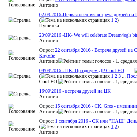
Aнтонио
02.09.2016-Первая осенняя встреча друзей на 
(
1
2
)
Пушинка
23\09\2016 -ЦК- We will celebrate Dream4eg's bi
Aнтонио
Опрос:
22 сентября 2016 - Встреча друзей на 
Клумбе
Aнтонио
09\09\2016 - ЦК. Празднуем ДР CooLEO
(
1
2
3
...
Посл
CooLEO
16\09\2016 - встреча друзей на ЦК
Aнтонио
Опрос:
15 сентября 2016 - СК. Gres - именинни
Aнтонио
Опрос:
1 сентября 2016 - СК или "НАШ" День
(
1
2
)
Aнтонио