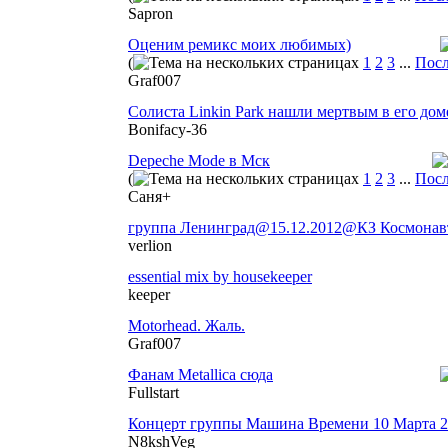
Sapron
Оценим ремикс моих любимых)
(
1
2
3
...
Посл
Graf007
Солиста Linkin Park нашли мертвым в его дом
Bonifacy-36
Depeche Mode в Мск
(
1
2
3
...
Посл
Саня+
группа Ленинград@15.12.2012@КЗ Космонав
verlion
essential mix by housekeeper
keeper
Motorhead. Жаль.
Graf007
Фанам Metallica сюда
Fullstart
Концерт группы Машина Времени 10 Марта 2
N8kshVeg