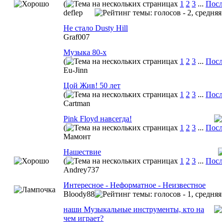
(
1
2
3
...
Посл
deflep
Не стало Dusty Hill
Graf007
Музыка 80-х
(
1
2
3
...
Посл
Eu-Jinn
Цой Жив! 50 лет
(
1
2
3
...
Посл
Cartman
Pink Floyd навсегда!
(
1
2
3
...
Посл
Мамонт
Нашествие
(
1
2
3
...
Посл
Andrey737
Интересное - Неформатное - Неизвестное
Bloody88
наши Музыкальные инструменты, кто на
чем играет?