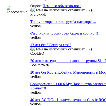
Опрос:
Немного объектив-рока
(
1
2
)
Prorokkkk
Танцует море в стиле румба-пасадорес...
verlion
d'n'b тусняк! Бронируем билеты срочно!!!
verlion
13 лет без "Сектора газа"
(
1
2
)
CooLEO
20 летие легендарной испанской группы Ska-
Bonifacy-36
20 лет без Курта Кобейна. Мероприятия в Мос
verlion
Собираемся в 21.00 в МузПабе и отрываемся 
Компот!!!
verlion
40 лет AC/DC. 11 выпуск журнала Classic RO
verlion