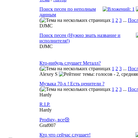
Поиск песен по неполным
данным
(
1
2
3
...
Посл
DJMC
Поиск песен (Нужно знать название и
исполнителя!)
DJMC
Кто-нибудь слушает Металл?
(
1
2
3
...
Посл
Alexey S
Музыка 70-х ! Есть ценители ?
(
1
2
3
...
Посл
Hardy
R.I.P.
Hardy
Prodigy- все😢
Graf007
Кто что сейчас слушает!