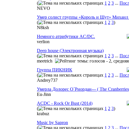
(
1
2
3
...
Посл
NEVO
Умер солист группы «Король и Шут» Михаил
(
1
2
3
)
N8ksh
Немного атрибутики AC/DC.
verlion
Deep house (Электронная музыка)
(
1
2
3
...
Посл
meetrich
Группа ПИКНИК
(
1
2
3
...
Посл
Andrey737
Умерла Долорес О`Риордан--- ( The Cranberries
Eu-Jinn
ACDC - Rock Or Bust (2014)
(
1
2
3
)
krabuz
Music by Sapron
(
1
2
3
...
Посл