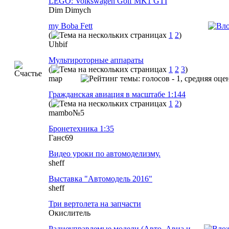
LEGO: Volkswagen Golf MK1 GTI
Dim Dimych
my Boba Fett
(
1
2
)
Uhbif
Мультироторные аппараты
(
1
2
3
)
map
Гражданская авиация в масштабе 1:144
(
1
2
)
mambo№5
Бронетехника 1:35
Ганс69
Видео уроки по автомоделизму.
sheff
Выставка "Автомодель 2016"
sheff
Три вертолета на запчасти
Окислитель
Радиоуправлемые модели (Авто, Авиа и