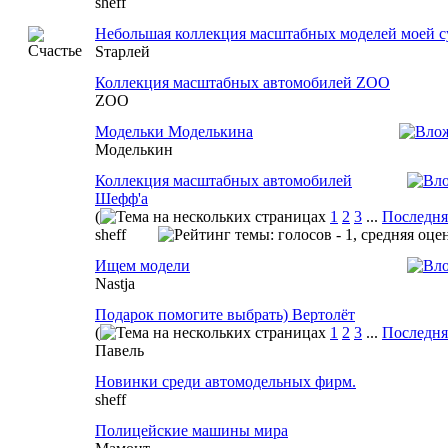
sheff
Небольшая коллекция масштабных моделей моей с
Sтарлей
Коллекция масштабных автомобилей ZOO
ZOO
Модельки Моделькина
Моделькин
Коллекция масштабных автомобилей
Шефф'а
(
1
2
3
...
Последня
sheff
Ищем модели
Nastja
Подарок помогите выбрать) Вертолёт
(
1
2
3
...
Последня
Павель
Новинки среди автомодельных фирм.
sheff
Полицейские машины мира