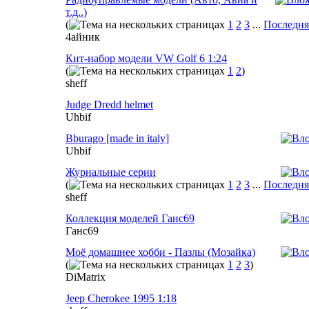
т.д..)
(
1
2
3
...
Последня
4айник
Кит-набор модели VW Golf 6 1:24
(
1
2
)
sheff
Judge Dredd helmet
Uhbif
Bburago [made in italy]
Uhbif
Журнальные серии
(
1
2
3
...
Последня
sheff
Коллекция моделей Ганс69
Ганс69
Моё домашнее хобби - Пазлы (Мозайка)
(
1
2
3
)
DiMatrix
Jeep Cherokee 1995 1:18