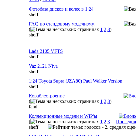
Фотобаза дисков и колес в 1:24
sheff
FAQ по стендовому моделизму.
(
1
2
3
)
sheff
Lada 2105 VFTS
sheff
Vaz 2121 Niva
sheff
1:24 Toyota Supra (JZA80) Paul Walker Version
sheff
Кораблестроение
(
1
2
3
)
fand
Коллекционные модели и WIP'ы
(
1
2
3
...
Последня
sheff