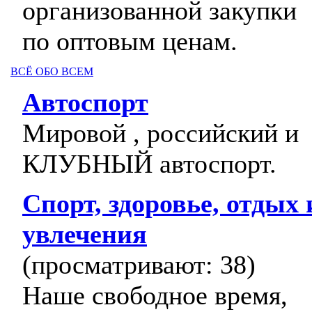
организованной закупки
по оптовым ценам.
ВСЁ ОБО ВСЕМ
Автоспорт
Мировой , российский и
КЛУБНЫЙ автоспорт.
Спорт, здоровье, отдых 
увлечения
(просматривают: 38)
Наше свободное время,