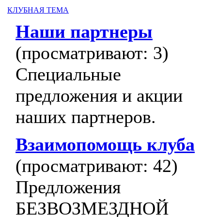
КЛУБНАЯ ТЕМА
Наши партнеры
(просматривают: 3)
Специальные
предложения и акции
наших партнеров.
Взаимопомощь клуба
(просматривают: 42)
Предложения
БЕЗВОЗМЕЗДНОЙ