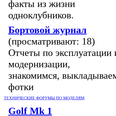
факты из жизни
одноклубников.
Бортовой журнал
(просматривают: 18)
Отчеты по эксплуатации 
модернизации,
знакомимся, выкладывае
фотки
ТЕХНИЧЕСКИЕ ФОРУМЫ ПО МОДЕЛЯМ
Golf Mk 1