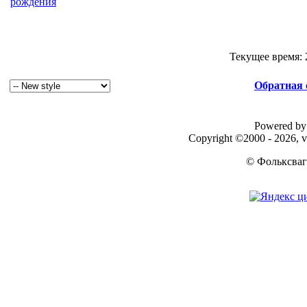
Текущее время:
Обратная 
Powered by 
Copyright ©2000 - 2026, v
© Фольксваг