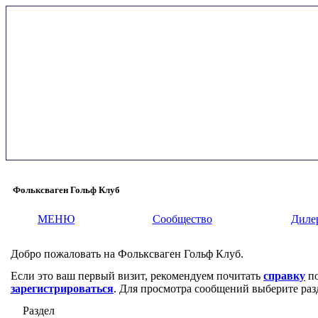
Фольксваген Гольф Клуб
МЕНЮ
Сообщество
Диле
Добро пожаловать на Фольксваген Гольф Клуб.
Если это ваш первый визит, рекомендуем почитать
справку
по
зарегистрироваться
. Для просмотра сообщений выберите раз
Раздел