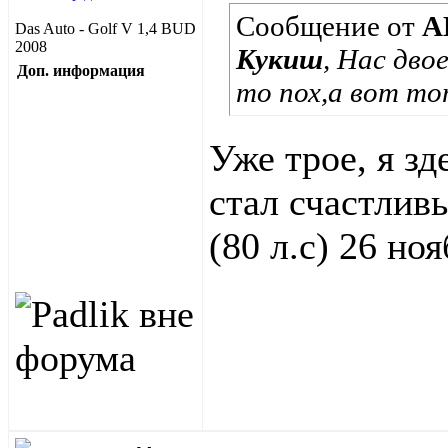
Сообщение от
А
Das Auto - Golf V 1,4 BUD
2008
Кукиш
, Нас дв
Доп. информация
то пох,а вот т
Уже трое, я зд
стал счастлив
(80 л.с) 26 но