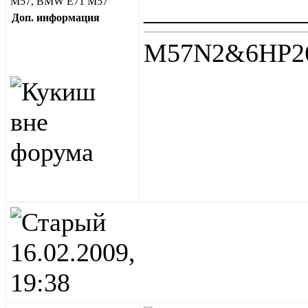
M57, BMW E71 M57
____________
Доп. информация
M57N2&6HP26, 
16.02.2009,
19:38