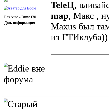
TeleЦ
, вливай
map
, Макс , н
Das Auto - Bmw f30
Доп. информация
Maxus был там
из ГТИклуба))
____________