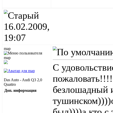
16.02.2009,
19:07
map
С удовольстви
пожаловать!!!
Das Auto - Audi Q3 2,0
Quattro
безлошадный и
Доп. информация
тушинском))))
был))))а кто с