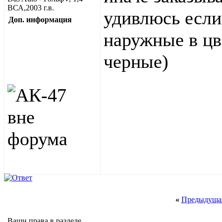
ВСА,2003 г.в.
удивлюсь если 
Доп. информация
наружные в цв
черные)
«
Предыдущая
Ваши права в разделе