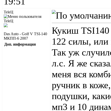
19:51
TeleЦ
Кукиш TSI140 
Das Auto - Golf V TSI-140
МКПП-6 2007
122 силы, или
Доп. информация
Так уж случило
л.с. Я же сказ
меня вся комб
ручник в коже
подушки, каки
мп3 и 10 дина