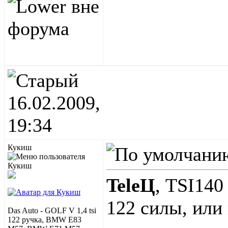
16.02.2009,
19:34
Кукиш
TeleЦ
, TSI140
122 силы, или
Das Auto - GOLF V 1,4 tsi
122 ручка, BMW E83