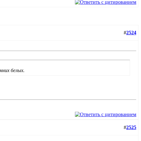
#
2524
нних белых.
#
2525