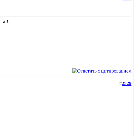
та!!!
#
2529