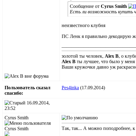
Сообщение от
Cyrus Smith
Есть ли возможность купить че
неизвестного клубня
ПС Ленк я правильно декодирую 
______________________________
золотой ты человек,
Alex B
, о клу
Alex B
ты лучшее, что было у меня
Ваши кружочки давно уж раскрасне
Пользователь сказал
Pes4inka
(17.09.2014)
cпасибо:
16.09.2014,
23:52
Cyrus Smith
Так, так... А можно поподробнее, к