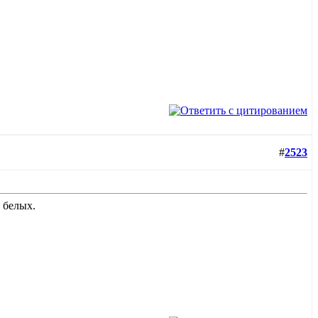
#
2523
 белых.