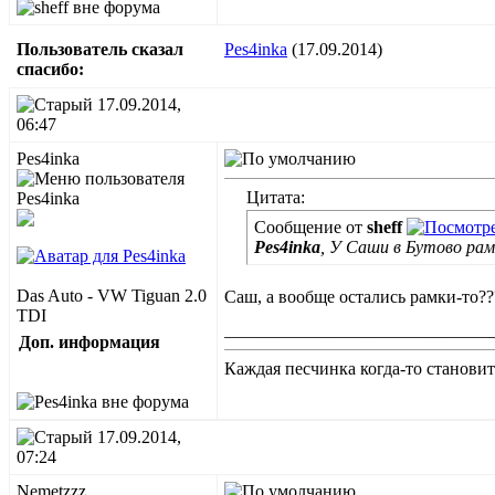
Пользователь сказал
Pes4inka
(17.09.2014)
cпасибо:
17.09.2014,
06:47
Pes4inka
Цитата:
Сообщение от
sheff
Pes4inka
, У Саши в Бутово рам
Das Auto - VW Tiguan 2.0
Саш, а вообще остались рамки-то?
TDI
______________________________
Доп. информация
Каждая песчинка когда-то станов
17.09.2014,
07:24
Nemetzzz