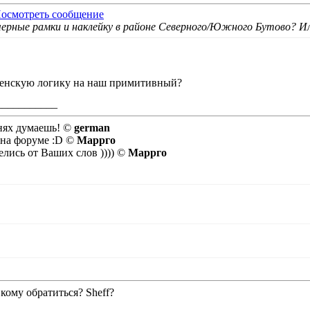
рные рамки и наклейку в районе Северного/Южного Бутово? Или 
женскую логику на наш примитивный?
___________
бнях думаешь! ©
german
 на форуме :D ©
Маррго
лись от Ваших слов )))) ©
Маррго
 кому обратиться? Sheff?