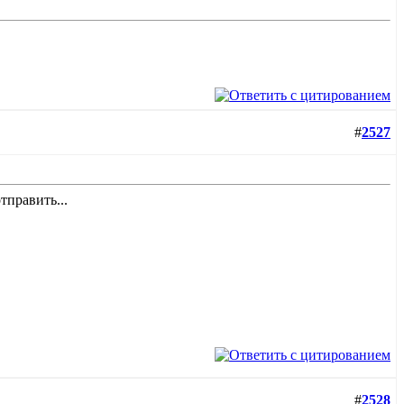
#
2527
тправить...
#
2528