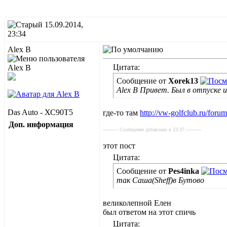
15.09.2014,
23:34
Alex B
Цитата:
Сообщение от
Xorek13
Alex B Привет. Был в отпуске и
Das Auto - ХС90Т5
где-то там
http://vw-golfclub.ru/for
Доп. информация
---------- Сообщение добавлено в 23:37 ----------
этот пост
Цитата:
Сообщение от
Pes4inka
так Саша(Sheff)в Бутово
великолепной Елен
был ответом на этот спичь
Цитата: