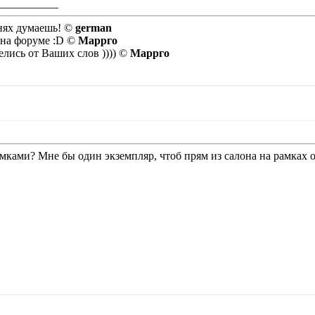
___________
бнях думаешь! ©
german
 на форуме :D ©
Маррго
лись от Ваших слов )))) ©
Маррго
амками? Мне бы один экземпляр, чтоб прям из салона на рамках о