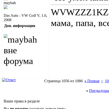
WVWZZZ1KZ8W
Das Auto - VW Golf V, 1.6,
2008
мама, папа, в
Доп. информация
Страница 1056 из 1086
«
Первая
<
10
«
Предыдущая
Ваши права в разделе
Вы
не можете
создавать новые темы