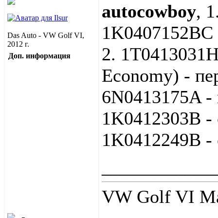
autocowboy
, 
1K0407152BC 
Das Auto - VW Golf VI,
2012 г.
2. 1T0413031
Доп. информация
Economy) - пе
6N0413175A -
1K0412303B -
1K0412249B -
____________
VW Golf VI Ma