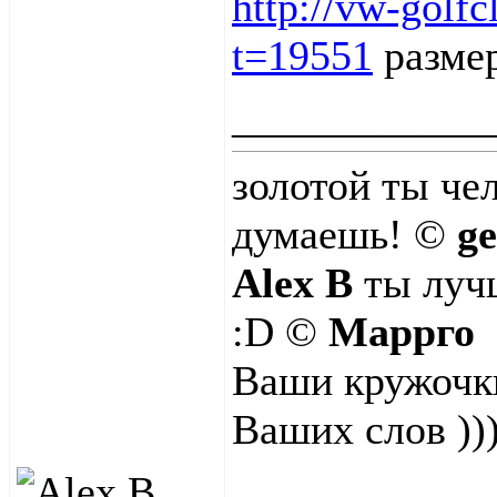
http://vw-golf
t=19551
размер
____________
золотой ты че
думаешь! ©
g
Alex B
ты лучш
:D ©
Маррго
Ваши кружочки
Ваших слов ))