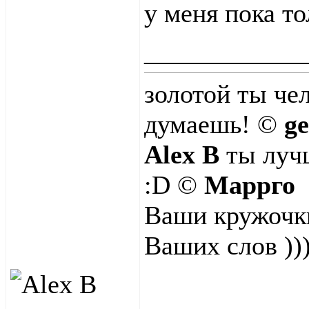
у меня пока т
____________
золотой ты че
думаешь! ©
g
Alex B
ты лучш
:D ©
Маррго
Ваши кружочки
Ваших слов ))