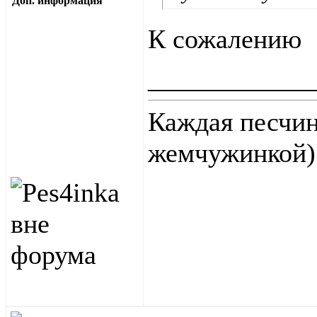
Доп. информация
К сожалению
____________
Каждая песчин
жемчужинкой
)