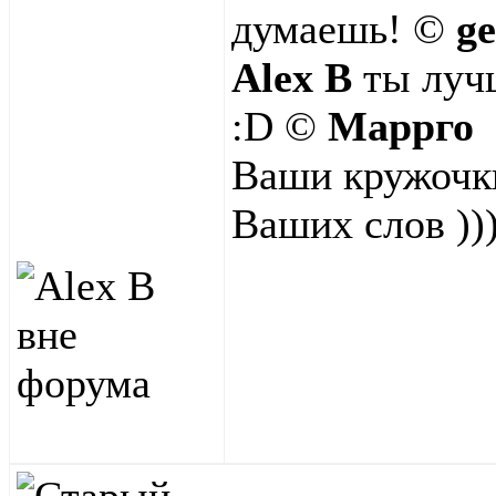
думаешь! ©
g
Alex B
ты лучш
:D ©
Маррго
Ваши кружочки
Ваших слов ))