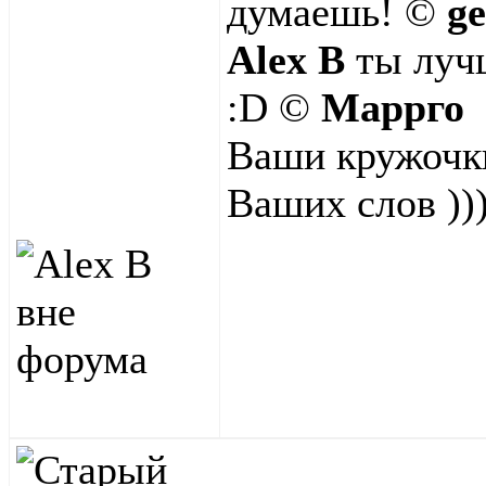
думаешь! ©
g
Alex B
ты лучш
:D ©
Маррго
Ваши кружочки
Ваших слов ))