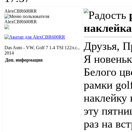
AlexCBR600RR
наклейка
Друзья, П
Das Auto - VW, Golf 7 1.4 TSI 122л.с.,
2014
Я новеньк
Доп. информация
Белого цв
рамки gol
наклейку 
эту пятни
раз на вс