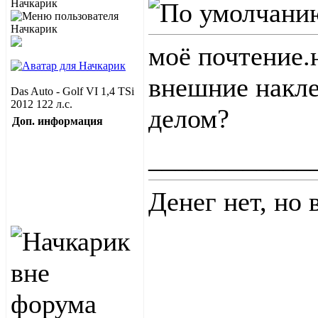
Начкарик
моё почтение.
внешние накле
Das Auto - Golf VI 1,4 TSi
2012 122 л.с.
делом?
Доп. информация
____________
Денег нет, но 