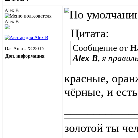
Alex B
Цитата:
Сообщение от
Н
Das Auto - ХС90Т5
Alex B
, я прави
Доп. информация
красные, оран
чёрные, и ест
____________
золотой ты че