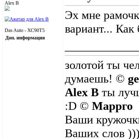
Эх мне рамоч
вариант... Как
Das Auto - ХС90Т5
Доп. информация
____________
золотой ты че
думаешь! ©
g
Alex B
ты лучш
:D ©
Маррго
Ваши кружочки
Ваших слов ))