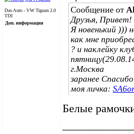
Сообщение от
A
Das Auto - VW Tiguan 2.0
TDI
Друзья, Привет!
Доп. информация
Я новенький )))
как мне приобре
? и наклейку клу
пятницу(29.08.1
г.Москва
заранее Спасибо
моя личка:
SA6o
Белые рамочки
____________