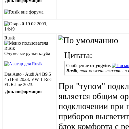
Доп. информация
19.02.2009,
14:49
Rusik
Цитата:
Очумелые ручки клуба
Сообщение от
yugvins
Rusik
, так можешь сказать, в 
Das Auto - Audi A4 B9.5
45TFSI 2023, VW T-Roc
При "тупом" подкл
FL R-line 2023.
Доп. информация
является общим о
подключении при п
приборов высветит
блок комфорта с р