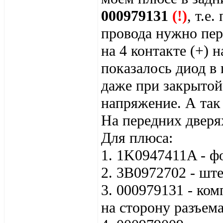
000979131
(!)
, т.е
провода нужно пер
на 4 контакте (+) н
показалось диод в
даже при закрытой
напряжение. А так 
На передних дверя
Для плюса:
1. 1K0947411A - ф
2. 3B0972702 - ште
3. 000979131 - ко
на сторону разъема