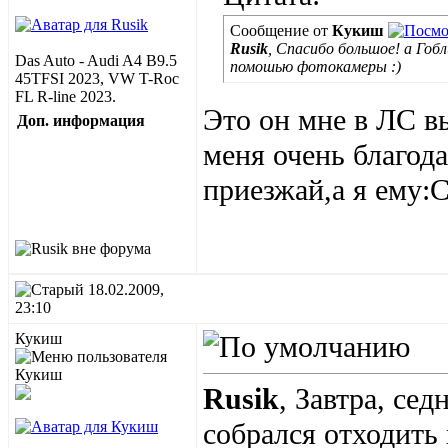
Сообщение от
Кукиш
Rusik
, Спасибо большое! а Гоб
Das Auto - Audi A4 B9.5
помошью фотокамеры :)
45TFSI 2023, VW T-Roc
FL R-line 2023.
Это он мне в ЛС в
Доп. информация
меня очень благод
приезжай,а я ему:
18.02.2009,
23:10
Кукиш
Rusik
, Завтра, се
собрался отходить 