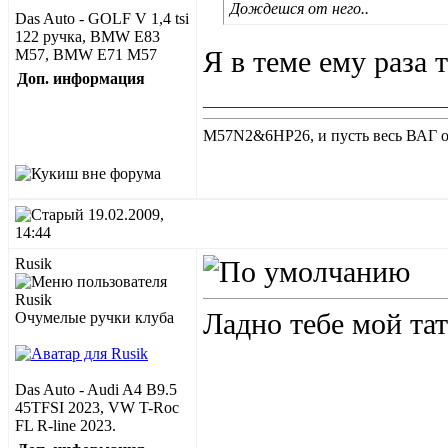
Дождешся от него..
Das Auto - GOLF V 1,4 tsi
122 ручка, BMW E83
Я в теме ему раза 
M57, BMW E71 M57
Доп. информация
______________________________
M57N2&6HP26, и пусть весь ВАГ от
19.02.2009,
14:44
Rusik
Ладно тебе мой тат
Очумелые ручки клуба
Das Auto - Audi A4 B9.5
45TFSI 2023, VW T-Roc
FL R-line 2023.