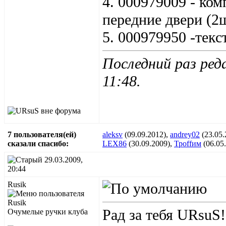
4. 000979009 - ком
передние двери (2
5. 000979950 -текс
Последний раз ред
11:48
.
7 пользователя(ей)
aleksv
(09.09.2012),
andrey02
(23.05.
сказали cпасибо:
LEX86
(30.09.2009),
Троffим
(06.05
29.03.2009,
20:44
Rusik
Рад за тебя URsuS!
Очумелые ручки клуба