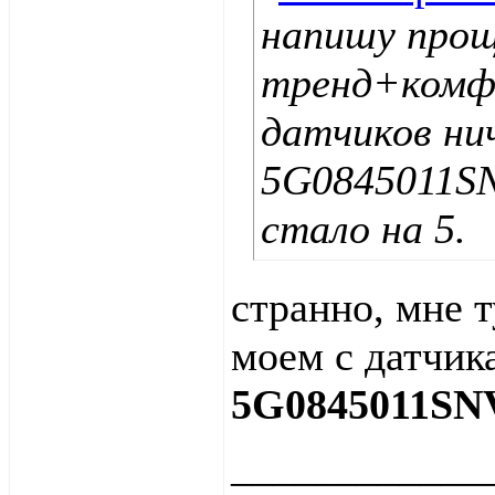
напишу прощ
тренд+комфо
датчиков нич
5G0845011SNV
стало на 5.
странно, мне т
моем с датчик
5G0845011SN
____________