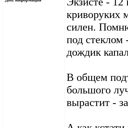
Экзисте - 12
криворуких 
силен. Помню
под стеклом 
дождик капал
В общем подт
большого луч
вырастит - з
А как кстати