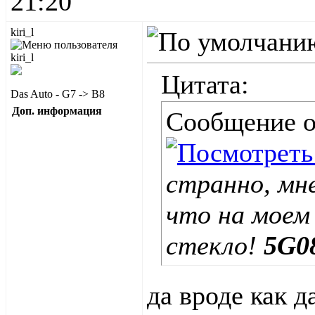
21:20
kiri_l
Цитата:
Das Auto - G7 -> B8
Доп. информация
Сообщение 
странно, мн
что на моем
стекло!
5G0
да вроде как д