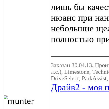
лишь бы качес
нюанс при нан
небольшие щел
полностью пр
____________
Заказан 30.04.13. Произ
л.с.), Limestone, Techn
DriveSelect, ParkAssist
Драйв2 - моя 