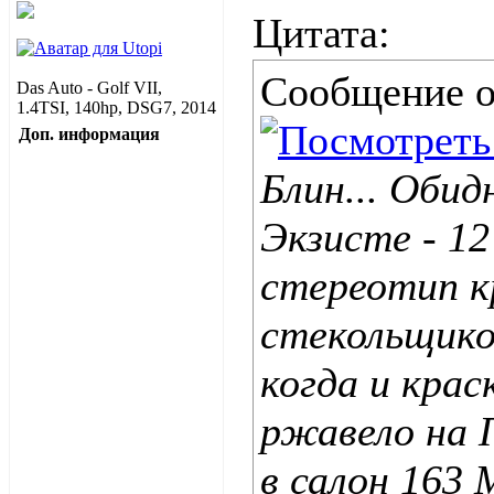
Цитата:
Сообщение 
Das Auto - Golf VII,
1.4TSI, 140hp, DSG7, 2014
Доп. информация
Блин... Обид
Экзисте - 12
стереотип к
стекольщико
когда и крас
ржавело на 
в салон 163 