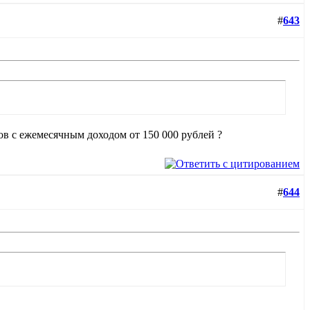
#
643
ов с ежемесячным доходом от 150 000 рублей ?
#
644