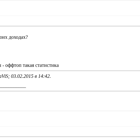
воих доходах?
 - оффтоп такая статистика
ViS; 03.02.2015 в
14:42
.
___________