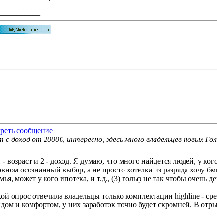
___________
 с доход от 2000€, интересно, здесь много владельцев новых Го
- возраст и 2 - доход. Я думаю, что много найдется людей, у ко
сновном осознанный выбор, а не просто хотелка из разряда хочу 
ья, может у кого ипотека, и т.д., (3) гольф не так чтобы очень д
кой опрос отвечила владельцы только комплектации highline - 
дом и комфортом, у них заработок точно будет скромней. В отры