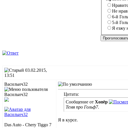
Нравит
Не нрав
6-й Гол
5-й Гол
Я езжу 
03.02.2015,
13:51
Васильич32
Цитата:
Сообщение от
Хопёр
Темя про Гольф7.
Я в курсе.
Das Auto - Chery Tiggo 7