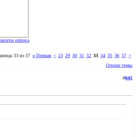
льтаты опроса
аница 33 из 37
«
Первая
<
23
29
30
31
32
33
34
35
36
37
>
Опции темы
#
641