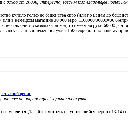
 с доход от 2000€, интересно, здесь много владельцев новых Го
ство купило гольф до бешенства евро (или по ценам до бешенст
 или в немецком магазине 30 000 евро. 1100000/30000=36,66(пр
бычно так они и указывают доход) то имеем на руки 60000 р, а та
то вышеуказанный немец получает 1500 евро или по нашему приве
ду интересна информация "зарплата/покупка".
 все меняется. Давайте смотреть на устоявшийся период 13-14 гг.