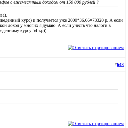
льфов с ежемесячным доходом от 150 000 рублей ?
ва).
иведенный курс) и получается уже 2000*36.66=73320 р. А если
кой доход у многих я думаю. А если учесть что налоги в
денному курсу 54 т.р))
#
648