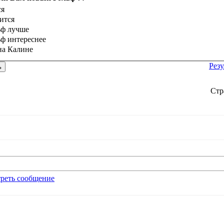
ся
ится
ьф лучше
ьф интереснее
на Калине
Резу
Стр