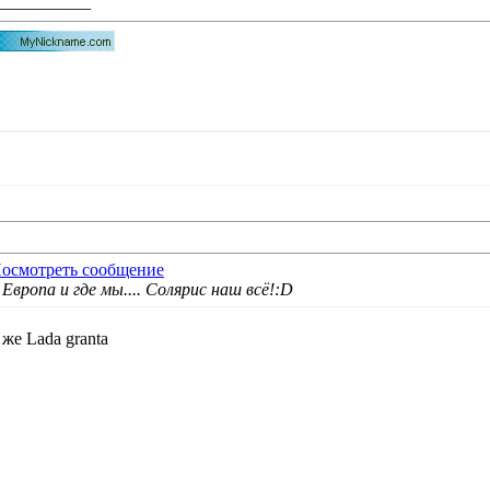
___________
Европа и где мы....
Солярис наш всё!:D
же Lada granta