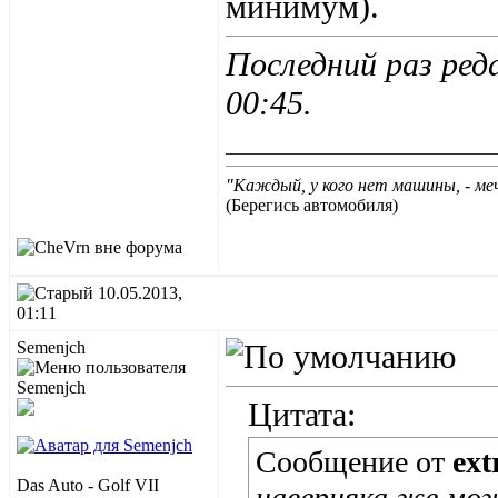
минимум).
Последний раз ред
00:45
.
______________________________
"Каждый, у кого нет машины, - ме
(Берегись автомобиля)
10.05.2013,
01:11
Semenjch
Цитата:
Сообщение от
ext
Das Auto - Golf VII
наверняка же мо