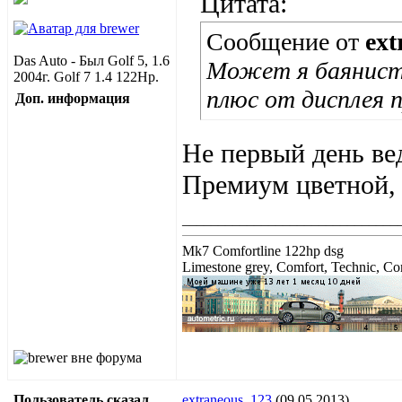
Цитата:
Сообщение от
ext
Das Auto - Был Golf 5, 1.6
Может я баянист,
2004г. Golf 7 1.4 122Hp.
плюс от дисплея 
Доп. информация
Не первый день вед
Премиум цветной, 
______________________________
Mk7 Comfortline 122hp dsg
Limestone grey, Comfort, Technic, Com
Пользователь сказал
extraneous_123
(09.05.2013)