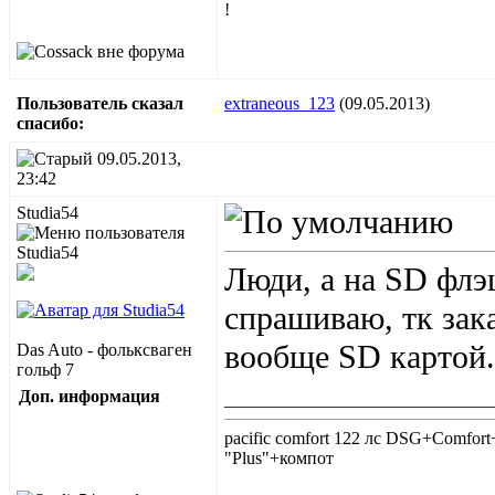
!
Пользователь сказал
extraneous_123
(09.05.2013)
cпасибо:
09.05.2013,
23:42
Studia54
Люди, а на SD флэ
спрашиваю, тк зака
вообще SD картой.
Das Auto - фольксваген
гольф 7
Доп. информация
______________________________
pacific comfort 122 лс DSG+Comfort+
"Plus"+компот