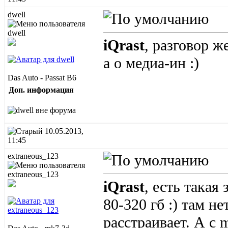
dwell
iQrast
, разговор ж
а о медиа-ин :)
Das Auto - Passat B6
Доп. информация
10.05.2013,
11:45
extraneous_123
iQrast
, есть такая 
80-320 гб :) там н
расстраивает. А с 