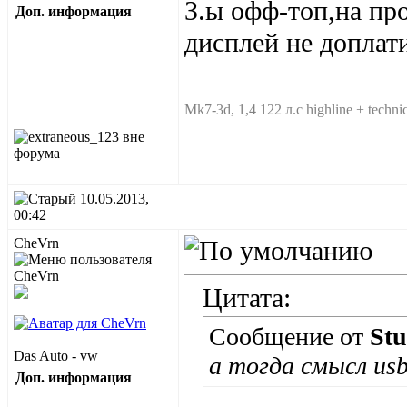
З.ы офф-топ,на пр
Доп. информация
дисплей не доплат
______________________________
Мk7-3d, 1,4 122 л.с highline + techni
10.05.2013,
00:42
CheVrn
Цитата:
Сообщение от
Stu
Das Auto - vw
а тогда смысл us
Доп. информация