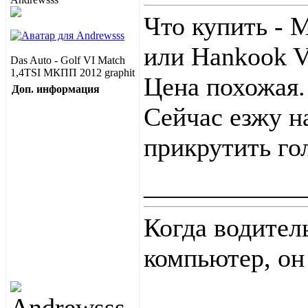
Что купить - 
или Hankook V
Das Auto - Golf VI Match
1,4TSI МКПП 2012 graphit
Цена похожая.
Доп. информация
Сейчас езжу н
прикрутить го
____________
Когда водител
компьютер, он