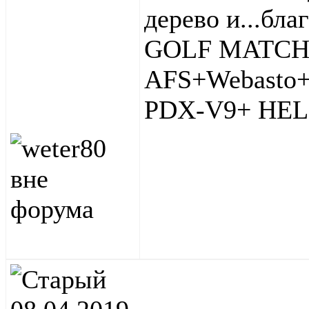
дерево и...бла
GOLF MATCH
AFS+Webasto+
PDX-V9+ HELI