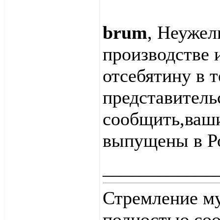
brum
, Неужел
производстве
отсебятину в 
представитель
сообщить,ваши
выпущены в Ро
____________
Стремление м
полностью соо