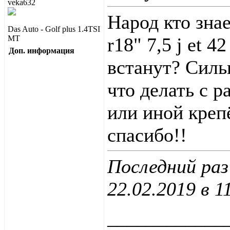
Народ кто зна
Das Auto - Golf plus 1.4TSI
MT
r18" 7,5 j et 4
Доп. информация
встанут? Силь
что делать с р
или иной кре
спасибо!!
Последний раз
22.02.2019 в
1
____________