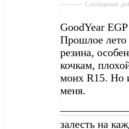
---------- Сообщение доб
GoodYear EGP -
Прошлое лето 
резина, особе
кочкам, плохой
моих R15. Но 
меня.
____________
залесть на ка