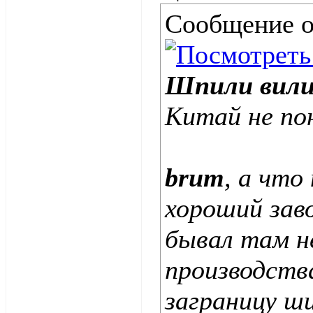
Сообщение 
Шпили вил
Китай не по
brum
, а что
хороший зав
бывал там н
производства
заграницу ш