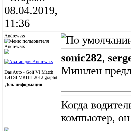
08.04.2019,
11:36
Andrewsss
sonic282
,
serg
Мишлен предла
Das Auto - Golf VI Match
1,4TSI МКПП 2012 graphit
____________
Доп. информация
Когда водител
компьютер, он