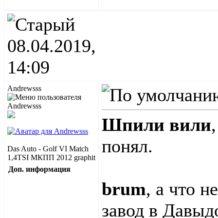
08.04.2019,
14:09
Andrewsss
Шпили вили
понял.
Das Auto - Golf VI Match
1,4TSI МКПП 2012 graphit
Доп. информация
brum
, а что 
завод в Давыд