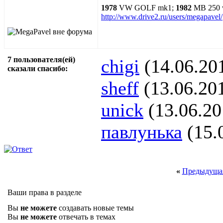
1978
VW GOLF mk1;
1982
MB 250 
http://www.drive2.ru/users/megapavel/
7 пользователя(ей)
chigi
(14.06.20
сказали cпасибо:
sheff
(13.06.20
unick
(13.06.20
павлунька
(15.
«
Предыдущая
Ваши права в разделе
Вы
не можете
создавать новые темы
Вы
не можете
отвечать в темах