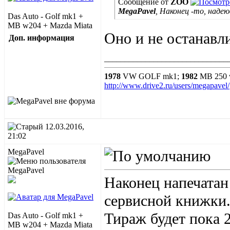
Сообщение от
ZOO
MegaPavel
, Наконец -то, наде
Das Auto - Golf mk1 +
MB w204 + Mazda Miata
Оно и не останавл
Доп. информация
______________________________
1978
VW GOLF mk1;
1982
MB 250 
http://www.drive2.ru/users/megapavel/
12.03.2016,
21:02
MegaPavel
Наконец напечатан
сервисной книжки
Тираж будет пока 
Das Auto - Golf mk1 +
MB w204 + Mazda Miata