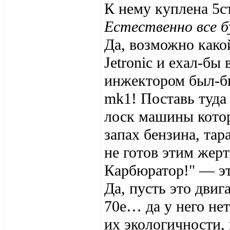
К нему куплена 5с
Естественно все б
Да, возможно како
Jetronic и ехал-бы
инжектором был-б
mk1! Поставь туда
лоск машины котор
запах бензина, та
не готов этим жерт
Карбюратор!" — эт
Да, пусть это двиг
70е… да у него не
их экологичности,