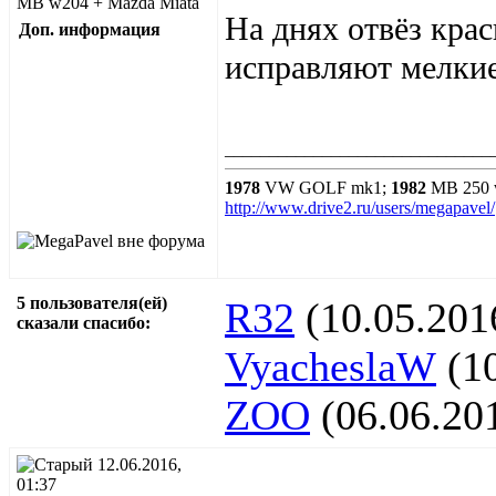
MB w204 + Mazda Miata
На днях отвёз кра
Доп. информация
исправляют мелкие
______________________________
1978
VW GOLF mk1;
1982
MB 250 
http://www.drive2.ru/users/megapavel/
5 пользователя(ей)
R32
(10.05.201
сказали cпасибо:
VyacheslaW
(10
ZOO
(06.06.20
12.06.2016,
01:37