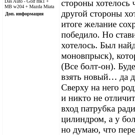
стороны хотелось ч
Das Auto - Golf mk1 +
MB w204 + Mazda Miata
другой стороны хо
Доп. информация
итоге желание сохр
победило. Но став
хотелось. Был най
моновпрыск), кото
(Все болт-он). Бу
взять новый… да д
Сверху на него ро
и никто не отличи
вход патрубка ради
цилиндром, а у бо
но думаю, что пер