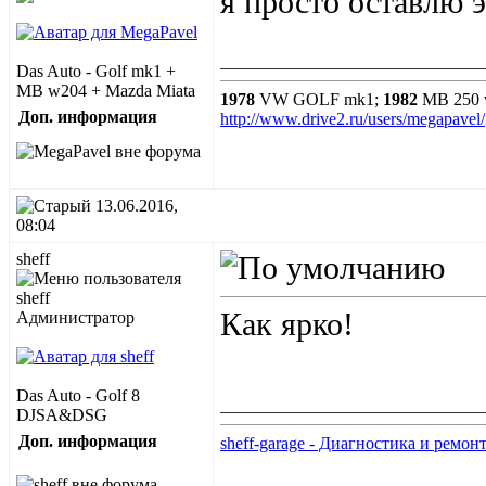
я просто оставлю э
______________________________
Das Auto - Golf mk1 +
MB w204 + Mazda Miata
1978
VW GOLF mk1;
1982
MB 250 
Доп. информация
http://www.drive2.ru/users/megapavel/
13.06.2016,
08:04
sheff
Как ярко!
Администратор
Das Auto - Golf 8
______________________________
DJSA&DSG
Доп. информация
sheff-garage - Диагностика и ремо