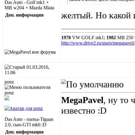
Das Auto - Golf mk1 +
MB w204 + Mazda Miata
желтый. Но какой и
Доп. информация
______________________________
1978
VW GOLF mk1;
1982
MB 250 
http://www.drive2.ru/users/megapavel/
01.03.2016,
11:06
ponz
MegaPavel
, ну то
известно :D
Das Auto - папка-Tiguan
2.0, сын-GTI mk6 :D
Доп. информация