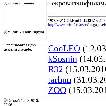
некровагенофилам
Доп. информация
______________________________
1978
VW GOLF mk1;
1982
MB 250 
http://www.drive2.ru/users/megapavel/
9 пользователя(ей)
CooLEO
(12.03
сказали cпасибо:
kSosnin
(14.03
R32
(15.03.201
tarhun
(31.03.2
ZOO
(15.03.20
12.03.2016,
22:06