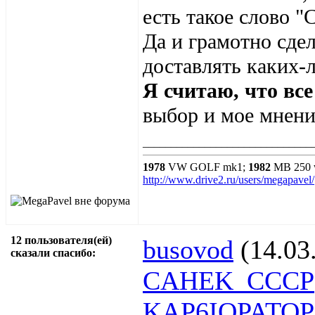
есть такое слово "
Да и грамотно сде
доставлять каких-
Я считаю, что все
выбор и мое мнени
______________________________
1978
VW GOLF mk1;
1982
MB 250 
http://www.drive2.ru/users/megapavel/
12 пользователя(ей)
busovod
(14.03
сказали cпасибо:
CAHEK_CCCP
KAP6IOPATOP