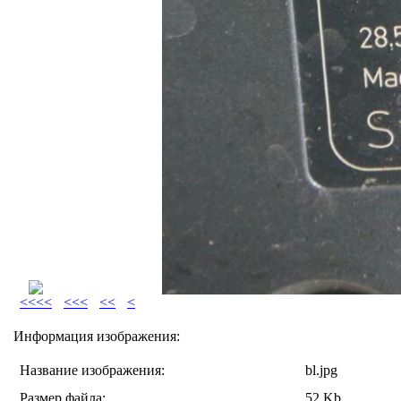
<<<<
<<<
<<
<
Информация изображения:
Название изображения:
bl.jpg
Размер файла:
52 Kb