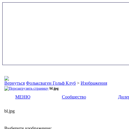
Фольксваген Гольф Клуб
>
Изображения
bl.jpg
МЕНЮ
Сообщество
Диле
bl.jpg
Выберите изображение: